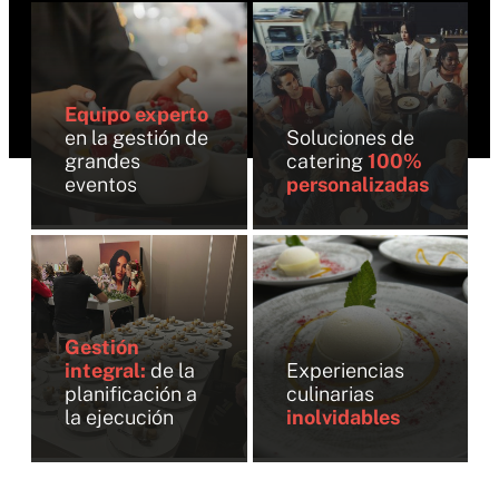
Equipo experto
en la gestión de
Soluciones de
grandes
catering
100%
eventos
personalizadas
Gestión
integral:
de la
Experiencias
planificación a
culinarias
la ejecución
inolvidables