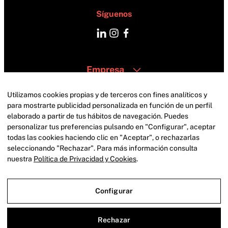
Síguenos
Empresa
Catering
Zonas
Utilizamos cookies propias y de terceros con fines analíticos y
Contacto
para mostrarte publicidad personalizada en función de un perfil
elaborado a partir de tus hábitos de navegación. Puedes
personalizar tus preferencias pulsando en "Configurar", aceptar
todas las cookies haciendo clic en "Aceptar", o rechazarlas
seleccionando "Rechazar". Para más información consulta
nuestra
Política de Privacidad y Cookies
.
Configurar
Aviso Legal
Política de privacidad
Política de cookies
Rechazar
Aviso Legal