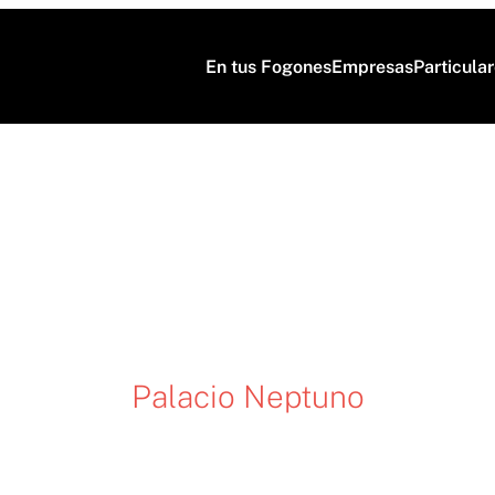
En tus Fogones
Empresas
Particula
Palacio Neptuno
mía para eventos que