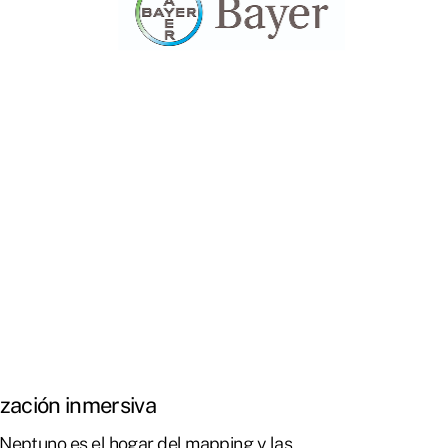
zación inmersiva
 Neptuno es el hogar del mapping y las