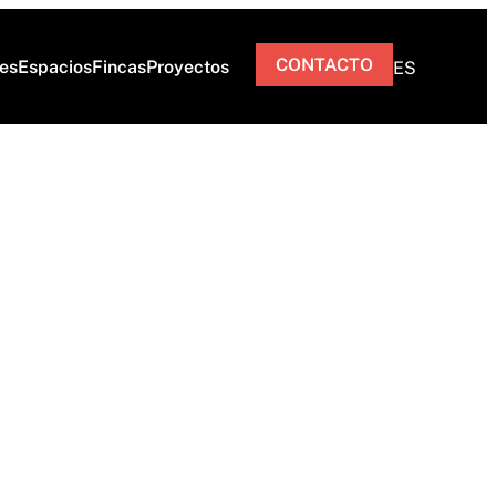
CONTACTO
res
Espacios
Fincas
Proyectos
ES
 rompen moldes