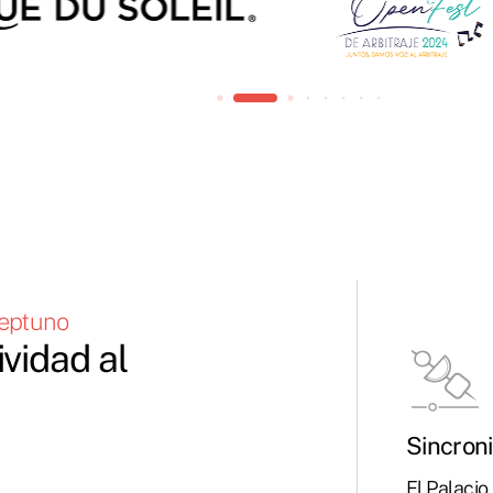
Neptuno
ividad al
Sincroni
El Palacio