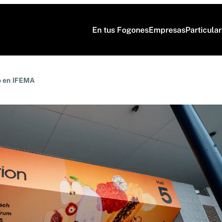
En tus Fogones
Empresas
Particula
to en IFEMA