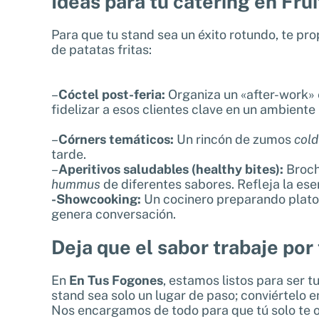
Ideas para tu catering en Frui
Para que tu stand sea un éxito rotundo, te pr
de patatas fritas:
–
Cóctel post-feria:
Organiza un «after-work» e
fidelizar a esos clientes clave en un ambiente
–
Córners temáticos:
Un rincón de zumos
cold
tarde.
–
Aperitivos saludables (healthy bites):
Broch
hummus
de diferentes sabores. Refleja la esen
-Showcooking:
Un cocinero preparando plato
genera conversación.
Deja que el sabor trabaje por 
En
En Tus Fogones
, estamos listos para ser t
stand sea solo un lugar de paso; conviértelo e
Nos encargamos de todo para que tú solo te 