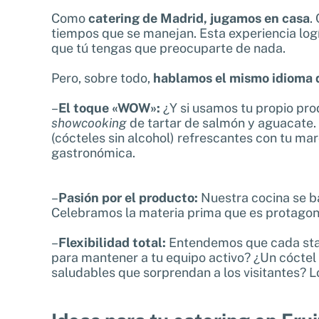
Como
catering de Madrid, jugamos en casa
.
tiempos que se manejan. Esta experiencia logí
que tú tengas que preocuparte de nada.
Pero, sobre todo,
hablamos el mismo idioma q
–
El toque «WOW»:
¿Y si usamos tu propio pr
showcooking
de tartar de salmón y aguacate. S
(cócteles sin alcohol) refrescantes con tu ma
gastronómica.
–
Pasión por el producto:
Nuestra cocina se ba
Celebramos la materia prima que es protagonis
–
Flexibilidad total:
Entendemos que cada sta
para mantener a tu equipo activo? ¿Un cóctel
saludables que sorprendan a los visitantes? 