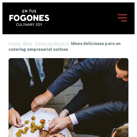
Home
-
Blog
-
Catering Madrid
-
Ideas deliciosas para un
catering empresarial exitoso